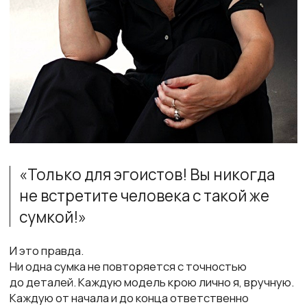
chekrizova@mail.ru
+7 (999) 920-88-68
О БРЕНДЕ
Неочевидное
Последний шанс
Old school
Украшения
Конструктор
Регуляргная
КАТАЛОГ
будильников
коллекция
ПОДПИСАТЬСЯ НА РАССЫЛКУ
отправить