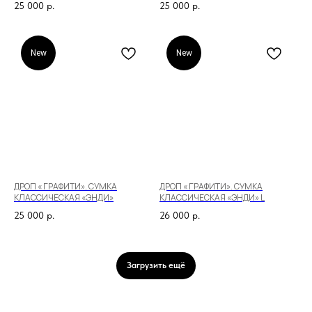
25 000
р.
25 000
р.
New
New
ДРОП « ГРАФИТИ». СУМКА
ДРОП « ГРАФИТИ». СУМКА
КЛАССИЧЕСКАЯ «ЭНДИ»
КЛАССИЧЕСКАЯ «ЭНДИ» L
РЕГУЛЯРНАЯ
25 000
р.
26 000
р.
Загрузить ещё