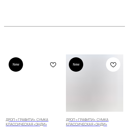
New
New
ДРОП « ГРАФИТИ». СУМКА
ДРОП « ГРАФИТИ». СУМКА
КОД
ИТСОНВЕНДЕСВОП
КЛАССИЧЕСКАЯ «ЭНДИ»
КЛАССИЧЕСКАЯ «ЭНДИ»