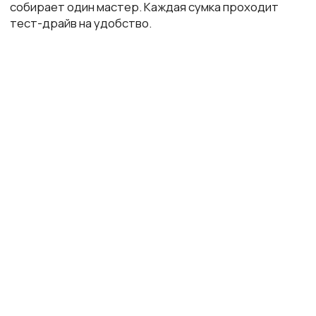
г. Смоленск, ул. Докучаева 11
*посещение по предворительной договоренности
Чекризова Елена Евгеньевна
© E.CHEKRIZOVA 2025
ИНН 673005863550
Политика конфиденциальности
Публичная оферта
by vokich.dsgn