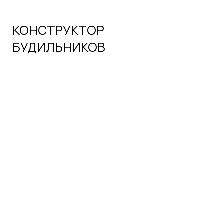
«Только для эгоистов! Вы никогда
не встретите человека с такой же
сумкой!»
И это правда.
Ни одна сумка не повторяется с точностью
до деталей. Каждую модель крою лично я, вручную.
Каждую от начала и до конца ответственно
собирает один мастер. Каждая сумка проходит
тест-драйв на удобство.