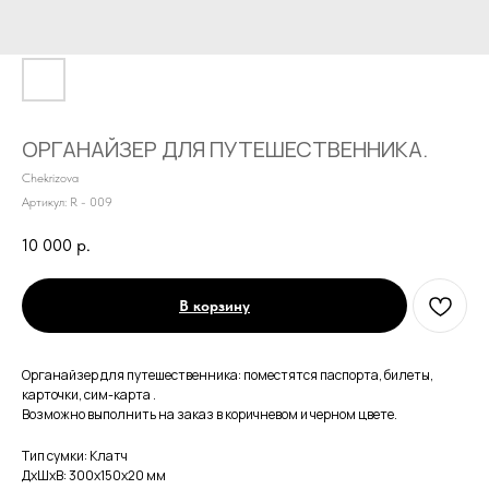
ОРГАНАЙЗЕР ДЛЯ ПУТЕШЕСТВЕННИКА.
Chekrizova
Артикул:
R - 009
10 000
р.
В корзину
Органайзер для путешественника: поместятся паспорта, билеты,
карточки, сим-карта .
Возможно выполнить на заказ в коричневом и черном цвете.
Тип сумки: Клатч
ДxШxВ: 300x150x20 мм