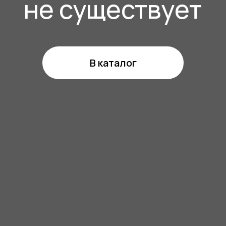
chekrizova@mail.ru
+7 (999) 920-88-68
О БРЕНДЕ
Неочевидное
Последний шанс
Old school
Украшения
Конструктор
Регуляргная
КАТАЛОГ
будильников
коллекция