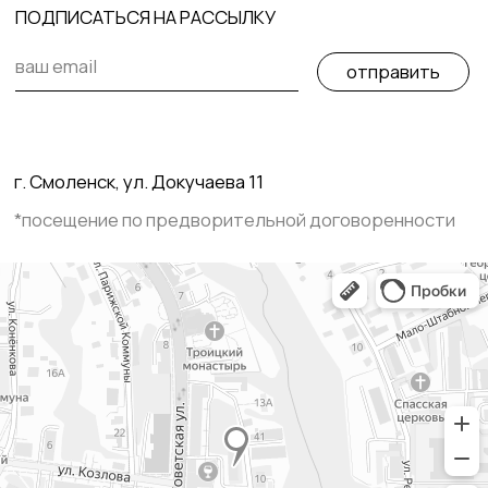
Чекризова Елена Евгеньевна
© E.CHEKRIZOVA 2025
ИНН 673005863550
Политика конфиденциальности
Публичная оферта
by vokich.dsgn